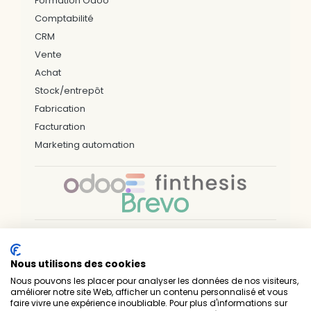
Formation Odoo
Comptabilité
CRM
Vente
Achat
Stock/entrepôt
Fabrication
Facturation
Marketing automation
Nos bureaux & zones d'interventions
Nous utilisons des cookies
LILLE
ARRAS
DUNKERQUE
VALENCIENNES
PARIS
NÎMES
NANTES
RENNES
BREST
Nous pouvons les placer pour analyser les données de nos visiteurs,
SAINT-BRIEUC
LAVAL
LUXEMBOURG
améliorer notre site Web, afficher un contenu personnalisé et vous
faire vivre une expérience inoubliable. Pour plus d'informations sur