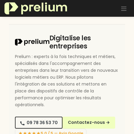
Se rendre au contenu
Digitalise les
entreprises
Prelium : experts à la fois techniques et métiers,
spécialisés dans l'accompagnement des
entreprises dans leur transition vers de nouveaux
logiciels métiers ou ERP. Nous pilotons
l'intégration de ces solutions et mettons en
place des dispositifs de contrôle de la
performance pour optimiser les résultats
opérationnels.
09 78 36 53 70
Contactez-nous
→
5,0 / 5 — Avis Google