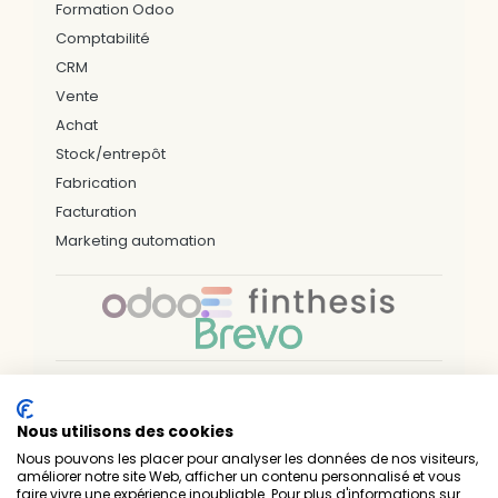
Formation Odoo
Comptabilité
CRM
Vente
Achat
Stock/entrepôt
Fabrication
Facturation
Marketing automation
Nos bureaux & zones d'interventions
Nous utilisons des cookies
LILLE
ARRAS
DUNKERQUE
VALENCIENNES
PARIS
NÎMES
NANTES
RENNES
BREST
Nous pouvons les placer pour analyser les données de nos visiteurs,
SAINT-BRIEUC
LAVAL
LUXEMBOURG
améliorer notre site Web, afficher un contenu personnalisé et vous
faire vivre une expérience inoubliable. Pour plus d'informations sur