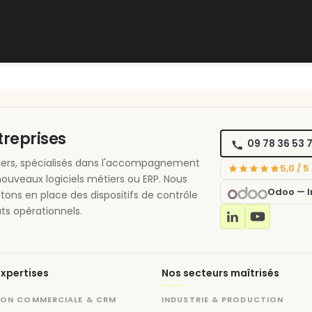
Support client
Blog
ntreprises
09 78 36 53 
étiers, spécialisés dans l'accompagnement
5,0 / 
nouveaux logiciels métiers ou ERP. Nous
Odoo — In
ttons en place des dispositifs de contrôle
ts opérationnels.
xpertises
Nos secteurs maîtrisés
ION COMMERCIALE & CRM
INDUSTRIE & PRODUCTION