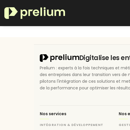
Se rendre au contenu
Nos secteurs maîtrisés
Digitalise les e
Prelium : experts à la fois techniques et m
des entreprises dans leur transition vers de 
pilotons l'intégration de ces solutions et me
de la performance pour optimiser les résulta
Nos services
Nos e
INTÉGRATION & DÉVELOPPEMENT
GEST