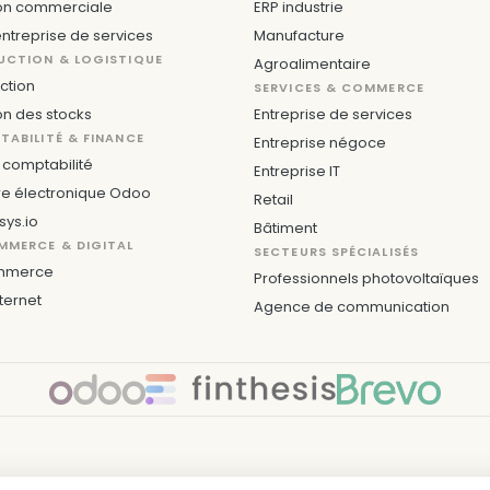
on commerciale
ERP industrie
ntreprise de services
Manufacture
UCTION & LOGISTIQUE
Agroalimentaire
ction
SERVICES & COMMERCE
on des stocks
Entreprise de services
ABILITÉ & FINANCE
Entreprise négoce
comptabilité
Entreprise IT
re électronique Odoo
Retail
sys.io
Bâtiment
MMERCE & DIGITAL
SECTEURS SPÉCIALISÉS
mmerce
Professionnels photovoltaïques
nternet
Agence de communication
S
PARIS
NÎMES
NANTES
RENNES
BREST
SAINT-BRI