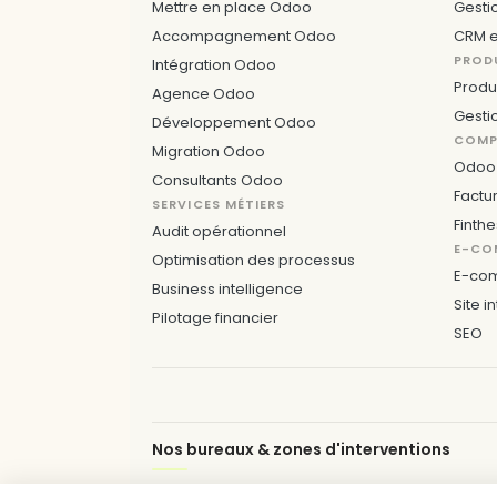
Mettre en place Odoo
Gesti
Accompagnement Odoo
CRM e
PROD
Intégration Odoo
Produ
Agence Odoo
Gesti
Développement Odoo
COMPT
Migration Odoo
Odoo 
Consultants Odoo
Factu
SERVICES MÉTIERS
Finthe
Audit opérationnel
E-CO
Optimisation des processus
E-co
Business intelligence
Site i
Pilotage financier
SEO
Nos bureaux & zones d'interventions
LILLE
ARRAS
DUNKERQUE
VALENCIENNE