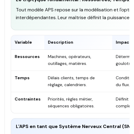
Tout modèle APS repose sur la modélisation et l'optimi
interdépendantes. Leur maîtrise définit la puissance de 
Variable
Description
Impact 
Ressources
Machines, opérateurs,
Détermine
outillages, matières.
goulots 
Temps
Délais clients, temps de
Condition
réglage, calendriers.
du flux.
Contraintes
Priorités, règles métier,
Définit l
séquences obligatoires.
complexi
L'APS en tant que Système Nerveux Central (SNC)