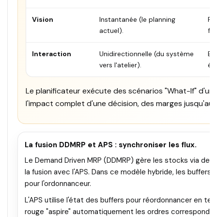
Vision
Instantanée (le planning
Pr
actuel).
fut
Interaction
Unidirectionnelle (du système
Bid
vers l'atelier).
éc
Le planificateur exécute des scénarios "What-If" d'une
l'impact complet d'une décision, des marges jusqu'aux
La fusion DDMRP et APS : synchroniser les flux.
Le Demand Driven MRP (DDMRP) gère les stocks via des bu
la fusion avec l'APS. Dans ce modèle hybride, les buffers 
pour l'ordonnanceur.
L'APS utilise l'état des buffers pour réordonnancer en temp
rouge "aspire" automatiquement les ordres correspondant