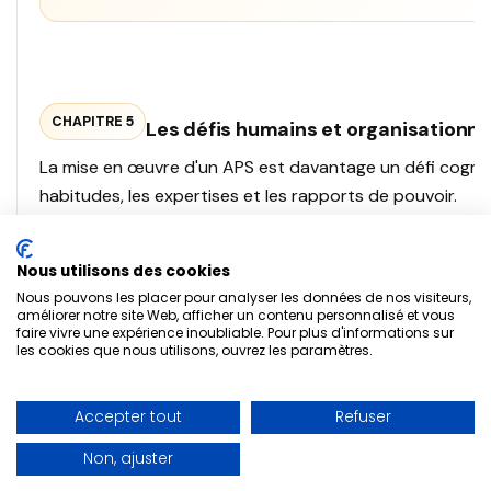
CHAPITRE 5
Les défis humains et organisationne
La mise en œuvre d'un APS est davantage un défi cognitif
habitudes, les expertises et les rapports de pouvoir.
La résistance cognitive et la transition des compét
Nous utilisons des cookies
Dans les PME, le planning réside souvent dans l'expertise i
Nous pouvons les placer pour analyser les données de nos visiteurs,
améliorer notre site Web, afficher un contenu personnalisé et vous
intuition, bien que précieuse, présente des limites : elle e
faire vivre une expérience inoubliable. Pour plus d'informations sur
sujette aux biais.
les cookies que nous utilisons, ouvrez les paramètres.
L'APS ne remplace pas cet expert. Il le libère des calculs 
"calculateur" à "superviseur de scénarios". Sa valeur ajo
Accepter tout
Refuser
arbitrer entre les options complexes présentées par l'outi
Non, ajuster