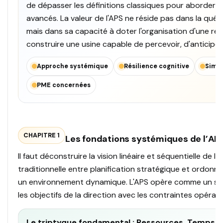
de dépasser les définitions classiques pour aborder 
avancés. La valeur de l'APS ne réside pas dans la quête 
mais dans sa capacité à doter l'organisation d'une résili
construire une usine capable de percevoir, d'anticiper
Approche systémique
Résilience cognitive
Simul
PME concernées
CHAPITRE 1
Les fondations systémiques de l’APS
Il faut déconstruire la vision linéaire et séquentielle de l
traditionnelle entre planification stratégique et ordo
un environnement dynamique. L'APS opère comme un syst
les objectifs de la direction avec les contraintes opérati
Le triptyque fondamental : Ressources, Temps, 