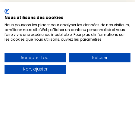
Agence de communication
Nos formations
Nous utilisons des cookies
Nous pouvons les placer pour analyser les données de nos visiteurs,
Formation Odoo
améliorer notre site Web, afficher un contenu personnalisé et vous
faire vivre une expérience inoubliable. Pour plus d'informations sur
Comptabilité
les cookies que nous utilisons, ouvrez les paramètres.
CRM
Vente
Accepter tout
Refuser
Achat
Stock/entrepôt
Non, ajuster
Fabrication
Facturation
Marketing automation
Nos bureaux & zones d'interventions
LILLE
ARRAS
DUNKERQUE
VALENCIENNES