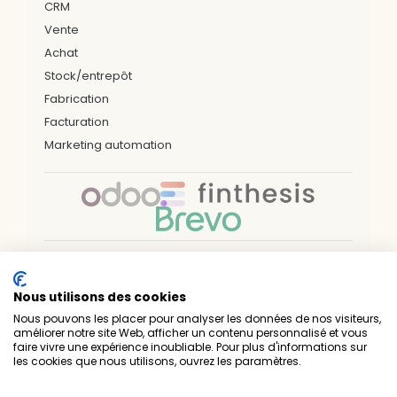
CRM
Vente
Achat
Stock/entrepôt
Fabrication
Facturation
Marketing automation
Nos bureaux & zones d'interventions
Nous utilisons des cookies
LILLE
ARRAS
DUNKERQUE
VALENCIENNES
PARIS
NÎMES
NANTES
RENNES
BREST
Nous pouvons les placer pour analyser les données de nos visiteurs,
SAINT-BRIEUC
LAVAL
LUXEMBOURG
améliorer notre site Web, afficher un contenu personnalisé et vous
faire vivre une expérience inoubliable. Pour plus d'informations sur
Prelium — Experts techniques & métiers • Intégrateur
les cookies que nous utilisons, ouvrez les paramètres.
officiel Odoo • 1er partenaire Gold en France
•
•
Nous contacter
Mentions légales