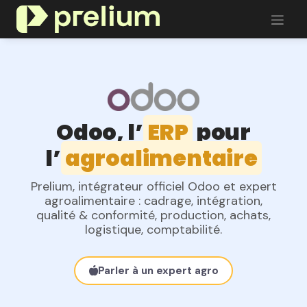
Se rendre au contenu
Odoo, l’
ERP
pour
l’
agroalimentaire
Prelium
,
intégrateur officiel Odoo
et
expert
agroalimentaire
: cadrage, intégration,
qualité & conformité, production, achats,
logistique, comptabilité.
Parler à un expert agro