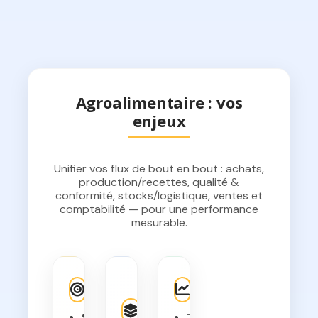
Agroalimentaire : vos
enjeux
Unifier vos flux de bout en bout : achats,
production/recettes, qualité &
conformité, stocks/logistique, ventes et
comptabilité — pour une performance
mesurable.
Ce
Objectifs
Résultats
que
S
T