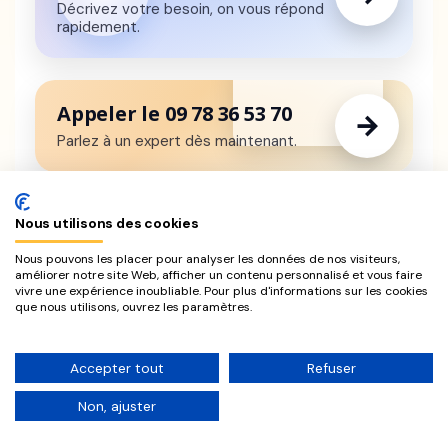
Décrivez votre besoin, on vous répond
rapidement.
Appeler le 09 78 36 53 70
→
Parlez à un expert dès maintenant.
Nous utilisons des cookies
Nous pouvons les placer pour analyser les données de nos visiteurs,
améliorer notre site Web, afficher un contenu personnalisé et vous faire
vivre une expérience inoubliable. Pour plus d'informations sur les cookies
que nous utilisons, ouvrez les paramètres.
Digitalise les entreprises
Accepter tout
Refuser
Non, ajuster
Prelium : experts à la fois techniques et