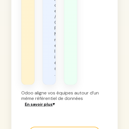
c
e
/
C
R
M
r
e
l
i
é
s
.
Odoo aligne vos équipes autour d’un
même référentiel de données
▾
En savoir plus