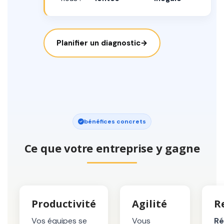
Planifier un diagnostic
→
bénéfices concrets
Ce que votre entreprise y gagne
Productivité
Agilité
R
Vos équipes se
Vous
Ré