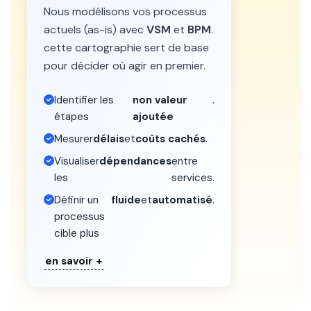
Nous modélisons vos processus
actuels (as-is) avec
VSM
et
BPM
.
cette cartographie sert de base
pour décider où agir en premier.
Identifier les
non valeur
.
étapes
ajoutée
Mesurer
délais
et
coûts cachés
.
Visualiser
dépendances
entre
les
services.
Définir un
fluide
et
automatisé
.
processus
cible plus
en savoir +