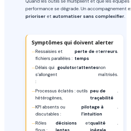
Quand les outils se multiplient et que les équipes
performance se dégrade. Un accompagnement ex
prioriser
et
automatiser sans complexifier
.
Symptômes qui doivent alerter
Ressaisies et
perte de
et
erreurs
.
fichiers parallèles :
temps
Délais qui
goulots
et
attentes
non
s’allongent
maîtrisés.
:
Processus éclatés : outils
peu de
.
hétérogènes,
traçabilité
KPI absents ou
pilotage à
.
discutables :
l’intuition
Rôles
décisions
et
qualité
.
flous :
lentes
inégale