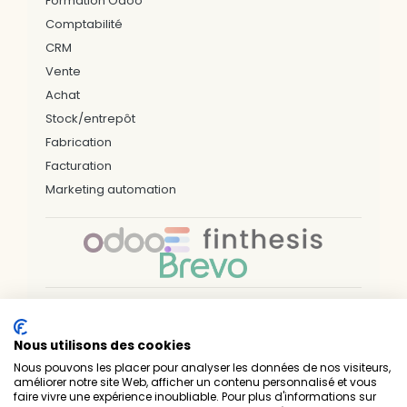
Formation Odoo
Comptabilité
CRM
Vente
Achat
Stock/entrepôt
Fabrication
Facturation
Marketing automation
Nos bureaux & zones d'interventions
Nous utilisons des cookies
LILLE
ARRAS
DUNKERQUE
VALENCIENNES
PARIS
NÎMES
NANTES
RENNES
BREST
Nous pouvons les placer pour analyser les données de nos visiteurs,
SAINT-BRIEUC
LAVAL
LUXEMBOURG
améliorer notre site Web, afficher un contenu personnalisé et vous
faire vivre une expérience inoubliable. Pour plus d'informations sur