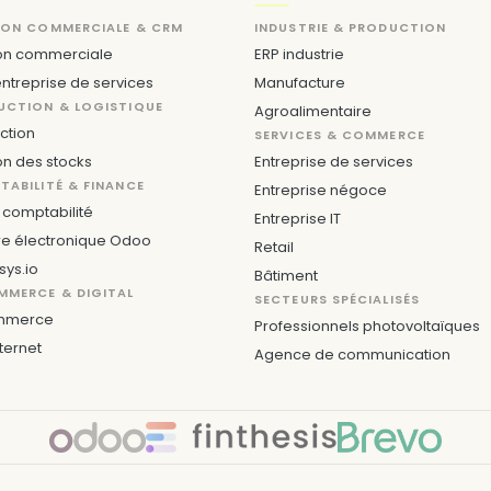
ION COMMERCIALE & CRM
INDUSTRIE & PRODUCTION
on commerciale
ERP industrie
ntreprise de services
Manufacture
UCTION & LOGISTIQUE
Agroalimentaire
ction
SERVICES & COMMERCE
on des stocks
Entreprise de services
ABILITÉ & FINANCE
Entreprise négoce
comptabilité
Entreprise IT
re électronique Odoo
Retail
sys.io
Bâtiment
MMERCE & DIGITAL
SECTEURS SPÉCIALISÉS
mmerce
Professionnels photovoltaïques
nternet
Agence de communication