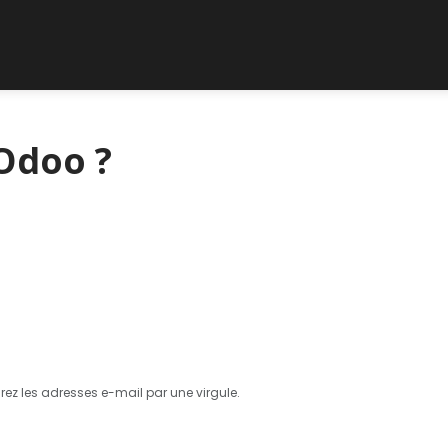
Support client
Blog
 Odoo ?
ez les adresses e-mail par une virgule.