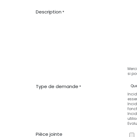
Description
*
Merc
si po
Type de demande
*
Incid
essen
Incid
fonct
Incid
utili
Evol
Pièce jointe