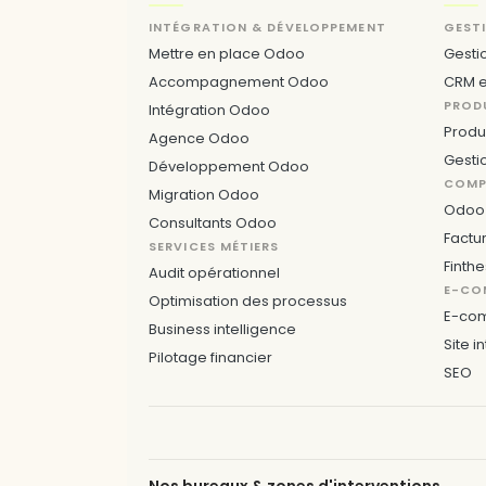
INTÉGRATION & DÉVELOPPEMENT
GEST
Mettre en place Odoo
Gesti
Accompagnement Odoo
CRM e
PROD
Intégration Odoo
Produ
Agence Odoo
Gesti
Développement Odoo
COMPT
Migration Odoo
Odoo 
Consultants Odoo
Factu
SERVICES MÉTIERS
Finthe
Audit opérationnel
E-CO
Optimisation des processus
E-co
Business intelligence
Site i
Pilotage financier
SEO