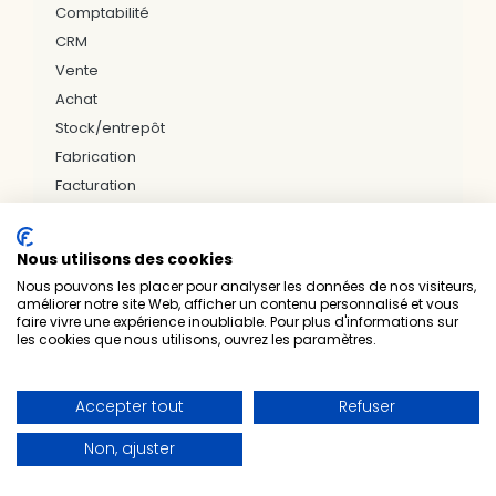
Comptabilité
CRM
Vente
Achat
Stock/entrepôt
Fabrication
Facturation
Marketing automation
Nous utilisons des cookies
Nous pouvons les placer pour analyser les données de nos visiteurs,
améliorer notre site Web, afficher un contenu personnalisé et vous
faire vivre une expérience inoubliable. Pour plus d'informations sur
Nos bureaux & zones d'interventions
les cookies que nous utilisons, ouvrez les paramètres.
LILLE
ARRAS
DUNKERQUE
VALENCIENNES
PARIS
NÎMES
NANTES
RENNES
BREST
Accepter tout
Refuser
SAINT-BRIEUC
LAVAL
LUXEMBOURG
Non, ajuster
Prelium — Experts techniques & métiers • Intégrateur
officiel Odoo • 1er partenaire Gold en France
•
•
Nous contacter
Mentions légales