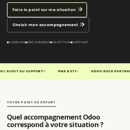
Faire le point sur ma situation
Choisir mon accompagnement
CADRAGE
DÉPLOIEMENT
ADOPTION
SUPPORT
AUDIT AU SUPPORT
PME & ETI
ODOO GOLD PARTNER
VOTRE POINT DE DÉPART
Quel accompagnement Odoo
correspond à votre situation ?