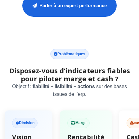
Parler à un expert performance
Problématiques
Disposez-vous d’indicateurs fiables
pour piloter marge et cash ?
Objectif :
fiabilité
+
lisibilité
+
actions
sur des bases
issues de l’erp.
Décision
Marge
ca
Vision
Rentabilité
Cas