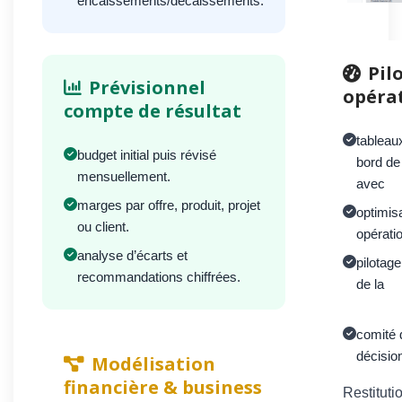
encaissements/décaissements.
Pil
Prévisionnel
opéra
compte de résultat
tableau
budget initial puis révisé
bord de
mensuellement.
avec
marges par offre, produit, projet
optimis
ou client.
opératio
analyse d’écarts et
pilotage
recommandations chiffrées.
de la
comité 
décision
Modélisation
financière & business
Restituti