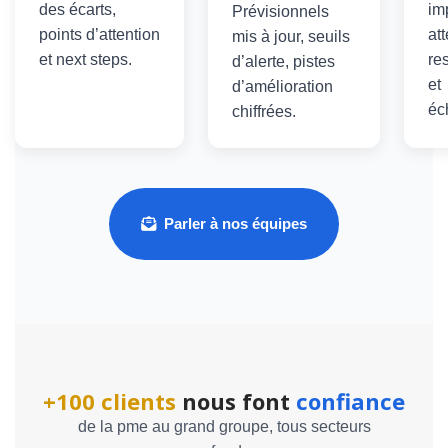
des écarts,
im
Prévisionnels
points d’attention
at
mis à jour, seuils
et next steps.
re
d’alerte, pistes
et
d’amélioration
éc
chiffrées.
Parler à nos équipes
+100 clients
nous font
confiance
de la pme au grand groupe, tous secteurs