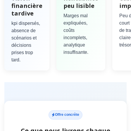
financière
peu lisible
imp
tardive
Marges mal
Peu de
expliquées,
court
kpi dispersés,
coûts
de tra
absence de
incomplets,
clair
scénarios et
analytique
trésor
décisions
insuffisante.
prises trop
tard.
Offre concrète
Ce que nous livrons chaque