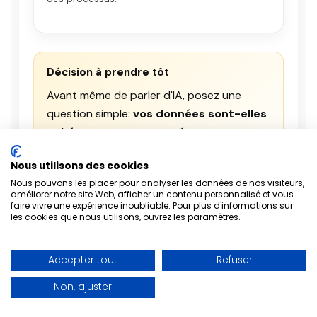
Décision à prendre tôt
Avant même de parler d'IA, posez une
question simple:
vos données sont-elles
cohérentes et gouvernées
Sans gouvernance, l'ERP devient une base de
Nous utilisons des cookies
données très chère et très contestée.
Nous pouvons les placer pour analyser les données de nos visiteurs,
améliorer notre site Web, afficher un contenu personnalisé et vous
faire vivre une expérience inoubliable. Pour plus d'informations sur
les cookies que nous utilisons, ouvrez les paramètres.
4. Composants d'un ERP
Un ERP s'organise en modules spécialisés qui
Accepter tout
Refuser
partagent la même base de données et des
Non, ajuster
référentiels communs (clients, produits, taxes,
unités, règles).