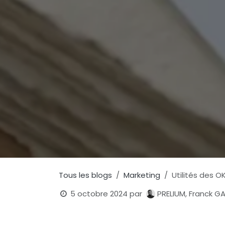
Tous les blogs
Marketing
Utilités des O
5 octobre 2024
par
PRELIUM, Franck G