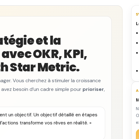
S
L
atégie et la
avec OKR, KPI,
 Star Metric.
ager. Vous cherchez à stimuler la croissance
 avez besoin d’un cadre simple pour
prioriser
,
A
M
N
nt un objectif. Un objectif détaillé en étapes
O
d’actions transforme vos rêves en réalité. »
e