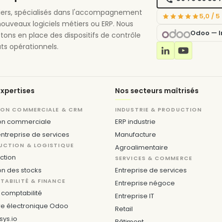
étiers, spécialisés dans l'accompagnement
5,0 / 
nouveaux logiciels métiers ou ERP. Nous
Odoo — In
ttons en place des dispositifs de contrôle
ts opérationnels.
xpertises
Nos secteurs maîtrisés
ION COMMERCIALE & CRM
INDUSTRIE & PRODUCTION
on commerciale
ERP industrie
ntreprise de services
Manufacture
UCTION & LOGISTIQUE
Agroalimentaire
ction
SERVICES & COMMERCE
on des stocks
Entreprise de services
ABILITÉ & FINANCE
Entreprise négoce
comptabilité
Entreprise IT
re électronique Odoo
Retail
sys.io
Bâtiment