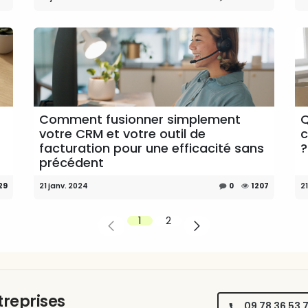
Comment fusionner simplement
Q
votre CRM et votre outil de
c
facturation pour une efficacité sans
?
précédent
29
21 janv. 2024
0
1207
21
1
2
ntreprises
09 78 36 53 