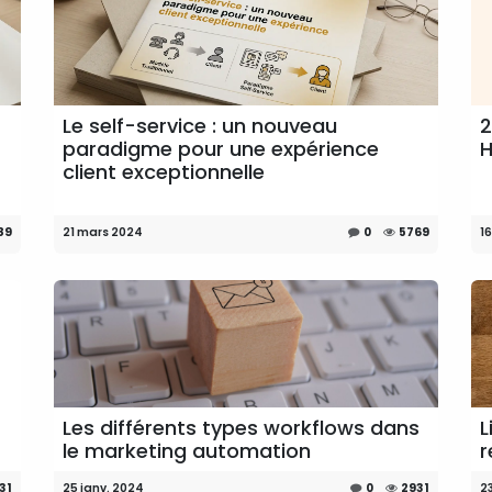
Le self-service : un nouveau
2
paradigme pour une expérience
client exceptionnelle
89
21 mars 2024
0
5769
16
Les différents types workflows dans
L
le marketing automation
r
31
25 janv. 2024
0
2931
2