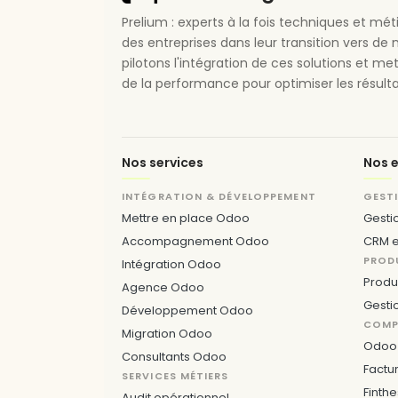
Prelium : experts à la fois techniques et m
des entreprises dans leur transition vers de 
pilotons l'intégration de ces solutions et me
de la performance pour optimiser les résulta
Nos services
Nos e
INTÉGRATION & DÉVELOPPEMENT
GEST
Mettre en place Odoo
Gesti
Accompagnement Odoo
CRM e
PROD
Intégration Odoo
Produ
Agence Odoo
Gesti
Développement Odoo
COMPT
Migration Odoo
Odoo 
Consultants Odoo
Factu
SERVICES MÉTIERS
Finthe
Audit opérationnel