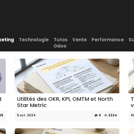
Support client
Blog
keting
Technologie
Tutos
Vente
Performance
S
Odoo
t
Utilités des OKR, KPI, OMTM et North
T
Star Metric
v
05
5 oct. 2024
0
2224
1