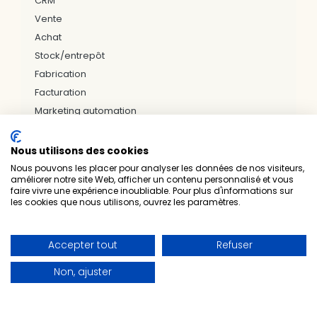
Vente
Achat
Stock/entrepôt
Fabrication
Facturation
Marketing automation
Nous utilisons des cookies
Nous pouvons les placer pour analyser les données de nos visiteurs,
améliorer notre site Web, afficher un contenu personnalisé et vous
faire vivre une expérience inoubliable. Pour plus d'informations sur
Nos bureaux & zones d'interventions
les cookies que nous utilisons, ouvrez les paramètres.
LILLE
ARRAS
DUNKERQUE
VALENCIENNES
PARIS
NÎMES
NANTES
RENNES
BREST
Accepter tout
Refuser
SAINT-BRIEUC
LAVAL
LUXEMBOURG
Non, ajuster
Prelium — Experts techniques & métiers • Intégrateur
officiel Odoo • 1er partenaire Gold en France
•
•
Nous contacter
Mentions légales
•
Politique de confidentialité
Certificat Qualiopi