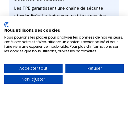
Les TPE garantissent une chaîne de sécurité
standardisée. Le traitement suit trois grandes
étapes :
Nous utilisons des cookies
Nous pouvons les placer pour analyser les données de nos visiteurs,
CHAÎNE DE TRAITEMENT
améliorer notre site Web, afficher un contenu personnalisé et vous
faire vivre une expérience inoubliable. Pour plus d'informations sur
Saisie du paiement :
On entre le
les cookies que nous utilisons, ouvrez les paramètres.
montant, le client insère ou approche sa
carte.
Accepter tout
Refuser
Autorisation bancaire :
Le TPE envoie
une demande à la banque émettrice.
Non, ajuster
En cas d’accord, l’écran affiche
“autorisation en cours”.
Certains paiements, jugés faibles ou
fréquents, passent sans autorisation
systématique pour accélérer le flux.
Stockage et télécollecte :
Les