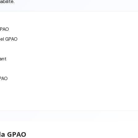
bilité.
GPAO
ciel GPAO
tant
PAO
 la GPAO