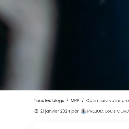
Tous les blogs
MRP
Optimisez votre pr
21 janvier 2024
par
PRELIUM, Louis COR