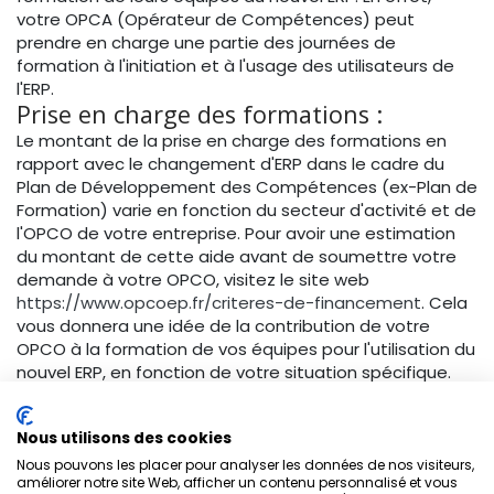
votre OPCA (Opérateur de Compétences) peut
prendre en charge une partie des journées de
formation à l'initiation et à l'usage des utilisateurs de
l'ERP.
Prise en charge des formations :
Le montant de la prise en charge des formations en
rapport avec le changement d'ERP dans le cadre du
Plan de Développement des Compétences (ex-Plan de
Formation) varie en fonction du secteur d'activité et de
l'OPCO de votre entreprise. Pour avoir une estimation
du montant de cette aide avant de soumettre votre
demande à votre OPCO, visitez le site web
https://www.opcoep.fr/criteres-de-financement
. Cela
vous donnera une idée de la contribution de votre
OPCO à la formation de vos équipes pour l'utilisation du
nouvel ERP, en fonction de votre situation spécifique.
Il est important de noter que l'entreprise de formation
Nous utilisons des cookies
doit être certifiée Qualiopi pour bénéficier de cette
aide. N'hésitez pas à vérifier si votre partenaire de
Nous pouvons les placer pour analyser les données de nos visiteurs,
améliorer notre site Web, afficher un contenu personnalisé et vous
formation, comme notre entreprise Hub2U, possède