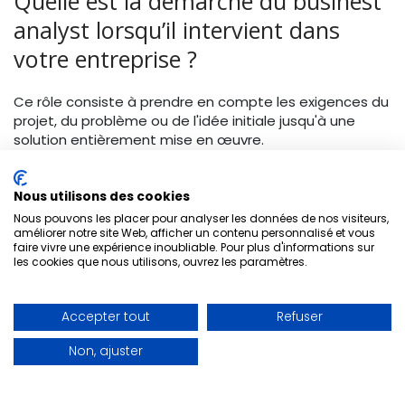
Quelle est la démarche du businest
analyst lorsqu’il intervient dans
votre entreprise ?
Ce rôle consiste à prendre en compte les exigences du
projet, du problème ou de l'idée initiale jusqu'à une
solution entièrement mise en œuvre.
Voici les 8 étapes que suivra un Business Analyst pour
vous aider, vous et votre entreprise, à résoudre un
problème de manière efficace et structurée.
Nous utilisons des cookies
Nous pouvons les placer pour analyser les données de nos visiteurs,
Identifier le problème :
« Que se passe-t-il ? »
améliorer notre site Web, afficher un contenu personnalisé et vous
faire vivre une expérience inoubliable. Pour plus d'informations sur
Cette question de base aidera le Business Analyst
les cookies que nous utilisons, ouvrez les paramètres.
à se faire une idée des problèmes rencontrés dans
la production. En tant que Business Analyst, vous
devez toujours garder un œil sur les problèmes de
Accepter tout
Refuser
production.
Non, ajuster
Collecter des données :
« Que savons-nous du
problème ? »
Cela aide à rassembler les données concernant le