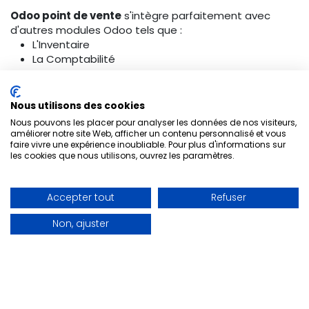
Odoo point de vente
s'intègre parfaitement avec
d'autres modules Odoo tels que :
L'Inventaire
La Comptabilité
Le CRM
Il offre ainsi une solution tout-en-un pour votre
Nous utilisons des cookies
restaurant. Adoptez
Odoo Point de Vente
et améliorez
Nous pouvons les placer pour analyser les données de nos visiteurs,
votre gestion quotidienne, tout en offrant une
améliorer notre site Web, afficher un contenu personnalisé et vous
expérience de restauration exceptionnelle à vos clients.
faire vivre une expérience inoubliable. Pour plus d'informations sur
les cookies que nous utilisons, ouvrez les paramètres.
dans
ecommerce
Accepter tout
Refuser
Se connecter
pour laisser un commentaire.
Non, ajuster