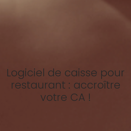
Logiciel de caisse pour
restaurant : accroître
votre CA !