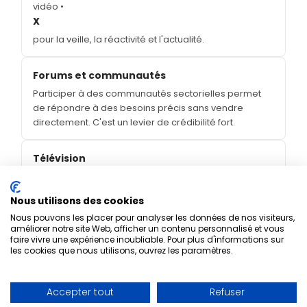
vidéo •
X
pour la veille, la réactivité et l'actualité.
Forums et communautés
Participer à des communautés sectorielles permet
de répondre à des besoins précis sans vendre
directement. C'est un levier de crédibilité fort.
Télévision
La télévision est puissante pour toucher une audience
massive, mais coûteuse. Elle se justifie pour des
Nous utilisons des cookies
marques grand public ou des lancements nationaux.
Nous pouvons les placer pour analyser les données de nos visiteurs,
améliorer notre site Web, afficher un contenu personnalisé et vous
faire vivre une expérience inoubliable. Pour plus d'informations sur
Radio
les cookies que nous utilisons, ouvrez les paramètres.
La radio locale ou thématique cible par zone ou
centres d'intérêt. Un spot court peut être mémorable
avec un jingle et une promesse claire.
Accepter tout
Refuser