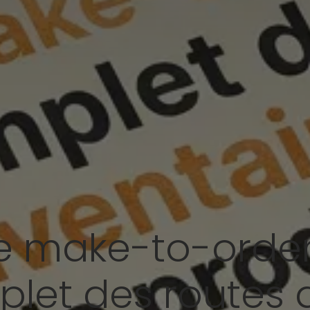
le make-to-order
let des routes d