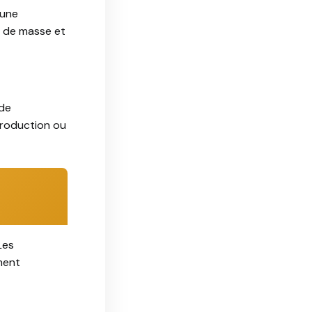
’une
n de masse et
 de
production ou
Les
ment