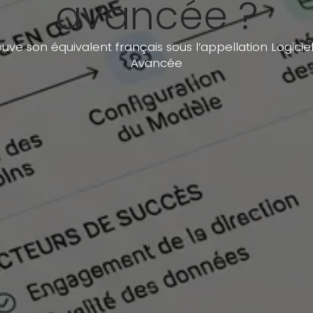
avancée ?
ve son équivalent français sous l’appellation Logici
Avancée