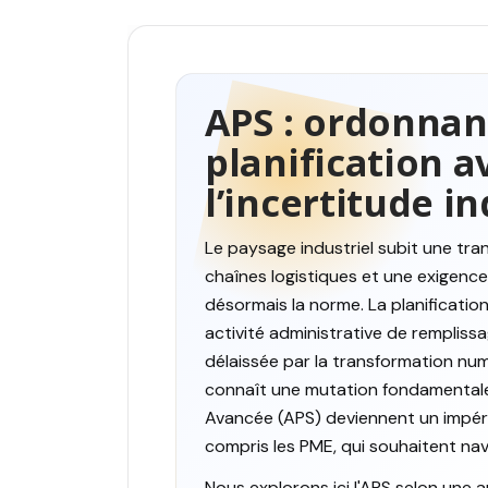
APS : ordonna
planification a
l’incertitude in
Le paysage industriel subit une tra
chaînes logistiques et une exigenc
désormais la norme. La planificatio
activité administrative de rempliss
délaissée par la transformation num
connaît une mutation fondamentale.
Avancée (APS) deviennent un impéra
compris les PME, qui souhaitent navi
Nous explorons ici l'APS selon une