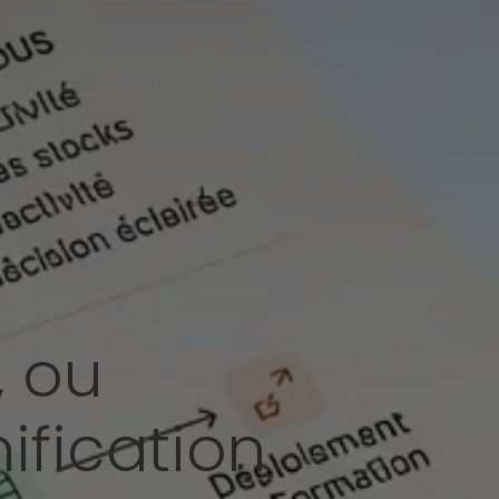
, ou
fication