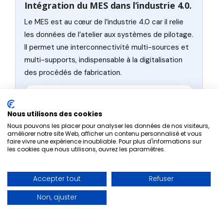
Intégration du MES dans l’industrie 4.0.
Le MES est au cœur de l’industrie 4.0 car il relie
les données de l’atelier aux systèmes de pilotage.
Il permet une interconnectivité multi-sources et
multi-supports, indispensable à la digitalisation
des procédés de fabrication.
Connexion avec l’ERP
ERP
GPAO
Nous utilisons des cookies
Nous pouvons les placer pour analyser les données de nos visiteurs,
BUT
Synchroniser plans, ordres,
améliorer notre site Web, afficher un contenu personnalisé et vous
faire vivre une expérience inoubliable. Pour plus d'informations sur
stocks, consommations, et
les cookies que nous utilisons, ouvrez les paramètres.
avancements.
EFFET
Aligner la planification et
Accepter tout
Refuser
l’exécution sans ressaisie.
Non, ajuster
Décision à déclencher.
Si l’ERP et l’atelier
racontent deux réalités différentes, la