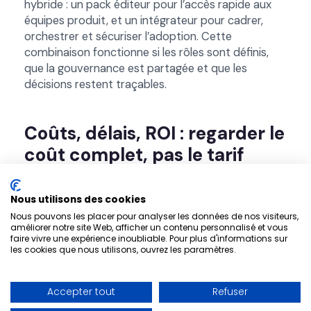
hybride : un pack éditeur pour l’accès rapide aux
équipes produit, et un intégrateur pour cadrer,
orchestrer et sécuriser l’adoption. Cette
combinaison fonctionne si les rôles sont définis,
que la gouvernance est partagée et que les
décisions restent traçables.
Coûts, délais, ROI : regarder le
coût complet, pas le tarif
horaire
Nous utilisons des cookies
Le tarif horaire d’un pack peut paraître plus bas.
Nous pouvons les placer pour analyser les données de nos visiteurs,
Mais le coût complet dépend : du nombre d’allers-
améliorer notre site Web, afficher un contenu personnalisé et vous
faire vivre une expérience inoubliable. Pour plus d'informations sur
retours, de la qualité du cadrage, de la vitesse
les cookies que nous utilisons, ouvrez les paramètres.
d’adoption, des reprises de données, des tests,
des intégrations, et des retouches post-go-live.
Un projet piloté par lots, avec critères
Accepter tout
Refuser
d’acceptation, évite les « coûts cachés » (recettes