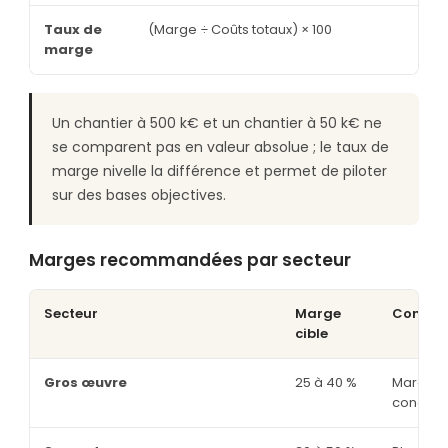
Taux de
(Marge ÷ Coûts totaux) × 100
marge
Un chantier à 500 k€ et un chantier à 50 k€ ne
se comparent pas en valeur absolue ; le taux de
marge nivelle la différence et permet de piloter
sur des bases objectives.
Marges recommandées par secteur
Secteur
Marge
Context
cible
Gros œuvre
25 à 40 %
Marges p
concurr