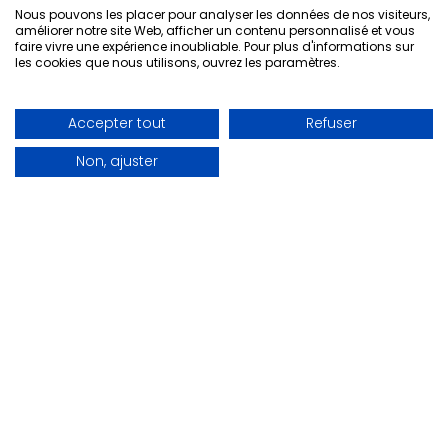
Profil
Problème initial
Solution Od
Nous pouvons les placer pour analyser les données de nos visiteurs,
améliorer notre site Web, afficher un contenu personnalisé et vous
faire vivre une expérience inoubliable. Pour plus d'informations sur
Gros
30 % des chantiers non
Dashboard cen
les cookies que nous utilisons, ouvrez les paramètres.
œuvre
rentables. Surcoûts détectés
alertes autom
seulement à la clôture.
dépassement
50-100
salariés
Accepter tout
Refuser
Non, ajuster
Second
Suivi sur Excel partagé,
Centralisation
œuvre
sources d'erreurs. Aucune
comparaison b
visibilité avant la fin des
en continu + a
10-20
travaux.
salariés
Artisan
Estimations "au feeling", sans
Version simpli
/ TPE
suivi des coûts. Rentabilité
saisie mobile 
stagnante.
automatique 
3-5
en temps réel
salariés
Travaux
Multiples postes de dépense,
Suivi détaillé 
publics
sous-traitance importante.
portail fournis
Imprévus grignotent les
par lot
Multi-
marges.
postes