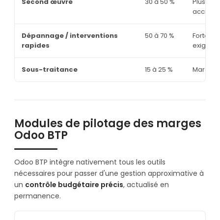
Second œuvre
30 à 50 %
Plus de 
accrue
Dépannage / interventions
50 à 70 %
Forte va
rapides
exigée
Sous-traitance
15 à 25 %
Marges 
Modules de pilotage des marges
Odoo BTP
Odoo BTP intègre nativement tous les outils
nécessaires pour passer d'une gestion approximative à
un
contrôle budgétaire précis
, actualisé en
permanence.