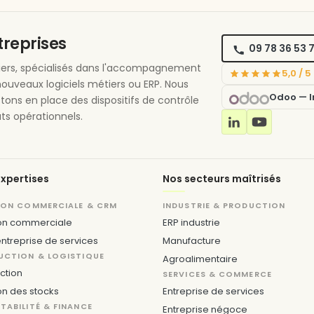
ntreprises
09 78 36 53 
étiers, spécialisés dans l'accompagnement
5,0 / 
nouveaux logiciels métiers ou ERP. Nous
Odoo — In
ttons en place des dispositifs de contrôle
ts opérationnels.
xpertises
Nos secteurs maîtrisés
ION COMMERCIALE & CRM
INDUSTRIE & PRODUCTION
on commerciale
ERP industrie
ntreprise de services
Manufacture
UCTION & LOGISTIQUE
Agroalimentaire
ction
SERVICES & COMMERCE
on des stocks
Entreprise de services
ABILITÉ & FINANCE
Entreprise négoce