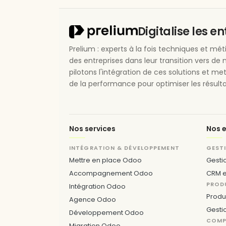
Digitalise les e
Prelium : experts à la fois techniques et m
des entreprises dans leur transition vers de 
pilotons l'intégration de ces solutions et me
de la performance pour optimiser les résulta
Nos services
Nos e
INTÉGRATION & DÉVELOPPEMENT
GEST
Mettre en place Odoo
Gesti
Accompagnement Odoo
CRM e
PROD
Intégration Odoo
Produ
Agence Odoo
Gesti
Développement Odoo
COMPT
Migration Odoo