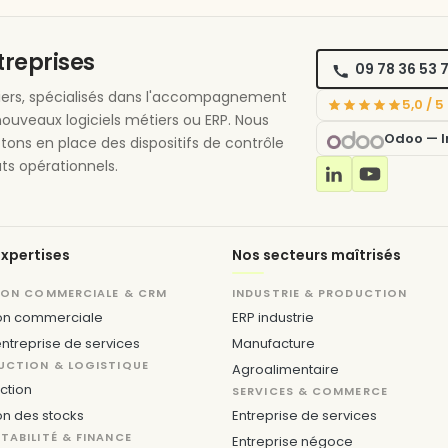
ntreprises
09 78 36 53 
étiers, spécialisés dans l'accompagnement
5,0 / 
nouveaux logiciels métiers ou ERP. Nous
Odoo — In
ttons en place des dispositifs de contrôle
ts opérationnels.
xpertises
Nos secteurs maîtrisés
ION COMMERCIALE & CRM
INDUSTRIE & PRODUCTION
on commerciale
ERP industrie
ntreprise de services
Manufacture
UCTION & LOGISTIQUE
Agroalimentaire
ction
SERVICES & COMMERCE
on des stocks
Entreprise de services
ABILITÉ & FINANCE
Entreprise négoce