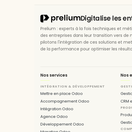
Digitalise les e
Prelium : experts à la fois techniques et m
des entreprises dans leur transition vers de 
pilotons l'intégration de ces solutions et me
de la performance pour optimiser les résulta
Nos services
Nos e
INTÉGRATION & DÉVELOPPEMENT
GEST
Mettre en place Odoo
Gesti
Accompagnement Odoo
CRM e
PROD
Intégration Odoo
Produ
Agence Odoo
Gesti
Développement Odoo
COMPT
Migration Odoo