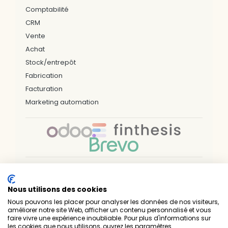
Comptabilité
CRM
Vente
Achat
Stock/entrepôt
Fabrication
Facturation
Marketing automation
Nos bureaux & zones d'interventions
Nous utilisons des cookies
LILLE
ARRAS
DUNKERQUE
VALENCIENNES
PARIS
NÎMES
NANTES
RENNES
BREST
Nous pouvons les placer pour analyser les données de nos visiteurs,
SAINT-BRIEUC
LAVAL
LUXEMBOURG
améliorer notre site Web, afficher un contenu personnalisé et vous
faire vivre une expérience inoubliable. Pour plus d'informations sur
Prelium — Experts techniques & métiers • Intégrateur
les cookies que nous utilisons, ouvrez les paramètres.