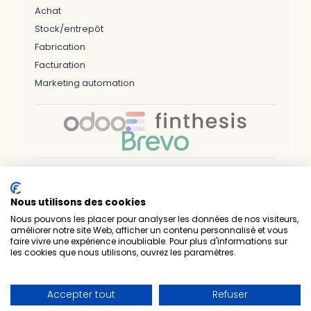
Achat
Stock/entrepôt
Fabrication
Facturation
Marketing automation
Nos bureaux & zones d'interventions
Nous utilisons des cookies
LILLE
ARRAS
DUNKERQUE
VALENCIENNES
PARIS
NÎMES
NANTES
RENNES
BREST
Nous pouvons les placer pour analyser les données de nos visiteurs,
SAINT-BRIEUC
LAVAL
LUXEMBOURG
améliorer notre site Web, afficher un contenu personnalisé et vous
faire vivre une expérience inoubliable. Pour plus d'informations sur
Prelium — Experts techniques & métiers • Intégrateur
les cookies que nous utilisons, ouvrez les paramètres.
officiel Odoo • 1er partenaire Gold en France
•
•
Nous contacter
Mentions légales
•
Politique de confidentialité
Certificat Qualiopi
Accepter tout
Refuser
©
2026
Prelium. Tous droits réservés