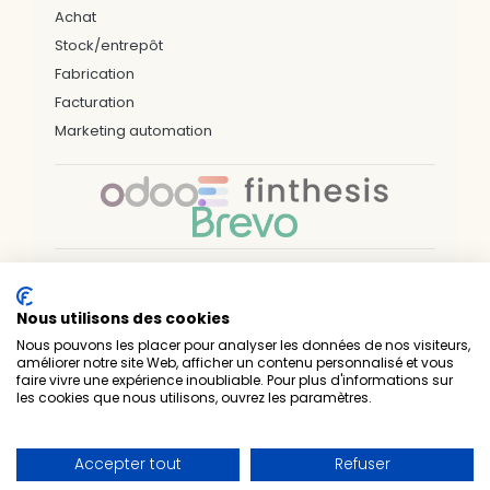
Achat
Stock/entrepôt
Fabrication
Facturation
Marketing automation
Nos bureaux & zones d'interventions
Nous utilisons des cookies
LILLE
ARRAS
DUNKERQUE
VALENCIENNES
PARIS
NÎMES
NANTES
RENNES
BREST
Nous pouvons les placer pour analyser les données de nos visiteurs,
SAINT-BRIEUC
LAVAL
LUXEMBOURG
améliorer notre site Web, afficher un contenu personnalisé et vous
faire vivre une expérience inoubliable. Pour plus d'informations sur
Prelium — Experts techniques & métiers • Intégrateur
les cookies que nous utilisons, ouvrez les paramètres.
officiel Odoo • 1er partenaire Gold en France
•
•
Nous contacter
Mentions légales
•
Politique de confidentialité
Certificat Qualiopi
Accepter tout
Refuser
©
2026
Prelium. Tous droits réservés