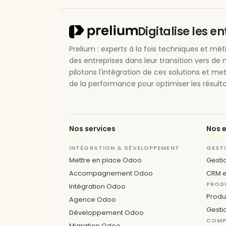
Digitalise les e
Prelium : experts à la fois techniques et m
des entreprises dans leur transition vers de 
pilotons l'intégration de ces solutions et me
de la performance pour optimiser les résulta
Nos services
Nos e
INTÉGRATION & DÉVELOPPEMENT
GEST
Mettre en place Odoo
Gesti
Accompagnement Odoo
CRM e
PROD
Intégration Odoo
Produ
Agence Odoo
Gesti
Développement Odoo
COMPT
Migration Odoo