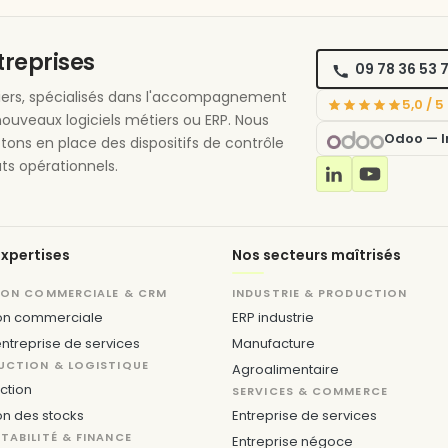
ntreprises
09 78 36 53 
étiers, spécialisés dans l'accompagnement
5,0 / 
nouveaux logiciels métiers ou ERP. Nous
Odoo — In
ttons en place des dispositifs de contrôle
ts opérationnels.
xpertises
Nos secteurs maîtrisés
ION COMMERCIALE & CRM
INDUSTRIE & PRODUCTION
on commerciale
ERP industrie
ntreprise de services
Manufacture
UCTION & LOGISTIQUE
Agroalimentaire
ction
SERVICES & COMMERCE
on des stocks
Entreprise de services
ABILITÉ & FINANCE
Entreprise négoce