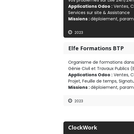
vos problèmes sur Lille 24h/24h 
Applications Odoo :
Ventes, CR
Services sur site & Assistance
Missions :
déploiement, param
2023
Elfe Formations BTP
Organisme de formations dans 
Génie Civil et Travaux Publics 
Applications Odoo :
Ventes, CR
Projet, Feuille de temps, Signatu
Missions :
déploiement, param
2023
ClockWork