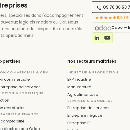
ntreprises
09 78 36 53 
étiers, spécialisés dans l'accompagnement
5,0 / 
nouveaux logiciels métiers ou ERP. Nous
Odoo — In
ttons en place des dispositifs de contrôle
ts opérationnels.
xpertises
Nos secteurs maîtrisés
ION COMMERCIALE & CRM
INDUSTRIE & PRODUCTION
on commerciale
ERP industrie
ntreprise de services
Manufacture
UCTION & LOGISTIQUE
Agroalimentaire
ction
SERVICES & COMMERCE
on des stocks
Entreprise de services
ABILITÉ & FINANCE
Entreprise négoce
comptabilité
Entreprise IT
re électronique Odoo