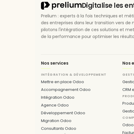
Digitalise les e
Prelium : experts à la fois techniques et m
des entreprises dans leur transition vers de 
pilotons l'intégration de ces solutions et me
de la performance pour optimiser les résulta
Nos services
Nos e
INTÉGRATION & DÉVELOPPEMENT
GEST
Mettre en place Odoo
Gesti
Accompagnement Odoo
CRM e
PROD
Intégration Odoo
Produ
Agence Odoo
Gesti
Développement Odoo
COMPT
Migration Odoo
Odoo 
Consultants Odoo
Factu