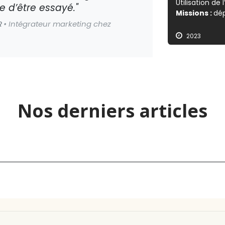
Utilisation de
te d’être essayé."
Missions :
dé
R
• Intégrateur marketing chez
2023
Nos derniers articles