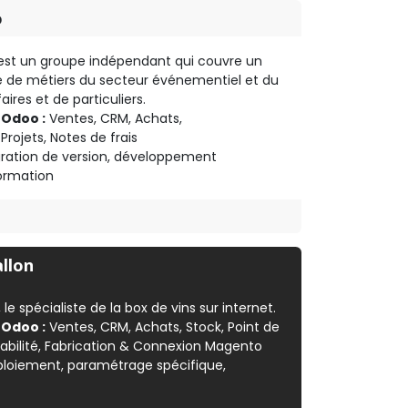
o
st un groupe indépendant qui couvre un
 de métiers du secteur événementiel et du
aires et de particuliers.
 Odoo :
Ventes, CRM, Achats,
Projets, Notes de frais
ration de version, développement
formation
allon
, le spécialiste de la box de vins sur internet.
 Odoo :
Ventes, CRM, Achats, Stock, Point de
bilité, Fabrication & Connexion Magento
loiement, paramétrage spécifique,