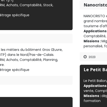
et 7j/7j.
Nanocrist
M, Achats, Comptabilité, Stock,
étrage spécifique
NANOCRISTO e
grand nombre
tourisme d'aff
Applications
Comptabilité, 
Missions :
Mig
personalisé, 
les métiers du bâtiment Gros Œuvre,
(BTP) dans le Nord/Pas-de-Calais.
2023
M, Achats, Comptabilité, Planning,
re.
Le Petit B
étrage spécifique
Le Petit Ballon
Applications
vente, Compta
Missions :
dép
formation