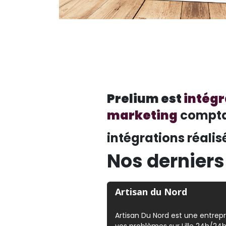
Prelium est
intégr
marketing
comptan
intégrations réalis
Nos dernier
Artisan du Nord
Artisan Du Nord est une entrep