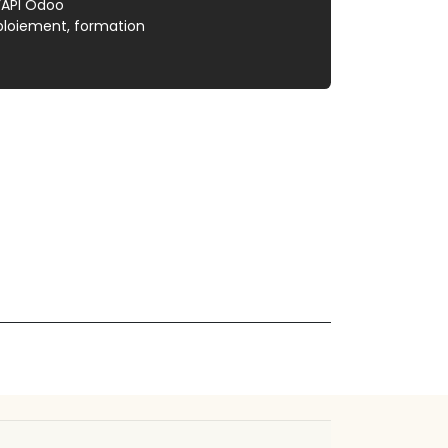
 l’API Odoo
ploiement, formation