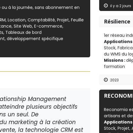
il y a 2 jours
e ou à la journée, sans abonnement en
M, Location, Comptabilité, Projet, Feuille
Résilience
istance, Site Web, E-commerce,
ts, Tableaux de bord
1er réseau indu
nt, développement spécifique
Applications
Stock, Fabrica
du WMS du log
Missions :
dép
formation
2023
RECONOM
elationship Management
tteindre plusieurs objectifs
Reconomia es
s un seul. De
artisans et d
 du marketing à la création
Applications
Stock, Projet
 vente, la technologie CRM est