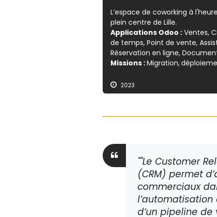
L’espace de coworking à l'heur
plein centre de Lille.
Applications Odoo :
Ventes, CR
de temps, Point de vente, Ass
Réservation en ligne, Documen
Missions :
Migration,
déploieme
2023
""Le Customer R
(CRM) permet d’a
commerciaux dan
l’automatisation
d’un pipeline de