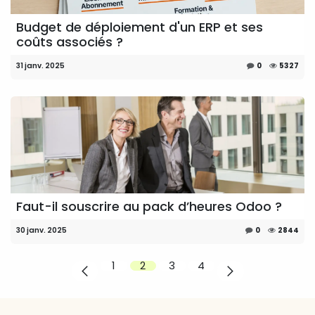
Budget de déploiement d'un ERP et ses
coûts associés ?
31 janv. 2025
0
5327
Faut-il souscrire au pack d’heures Odoo ?
30 janv. 2025
0
2844
1
2
3
4