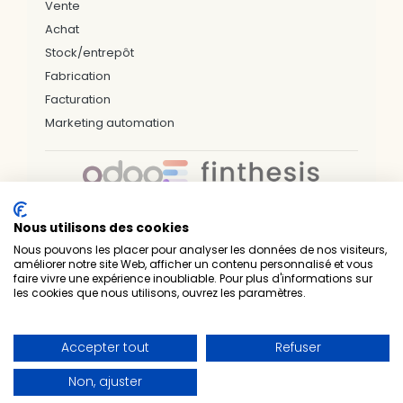
Vente
Achat
Stock/entrepôt
Fabrication
Facturation
Marketing automation
Nous utilisons des cookies
Nos bureaux & zones d'interventions
Nous pouvons les placer pour analyser les données de nos visiteurs,
améliorer notre site Web, afficher un contenu personnalisé et vous
LILLE
ARRAS
DUNKERQUE
VALENCIENNES
faire vivre une expérience inoubliable. Pour plus d'informations sur
PARIS
NÎMES
NANTES
RENNES
BREST
les cookies que nous utilisons, ouvrez les paramètres.
SAINT-BRIEUC
LAVAL
LUXEMBOURG
Prelium — Experts techniques & métiers • Intégrateur
Accepter tout
Refuser
officiel Odoo • 1er partenaire Gold en France
•
•
Nous contacter
Mentions légales
Non, ajuster
•
Politique de confidentialité
Certificat Qualiopi
©
2026
Prelium. Tous droits réservés