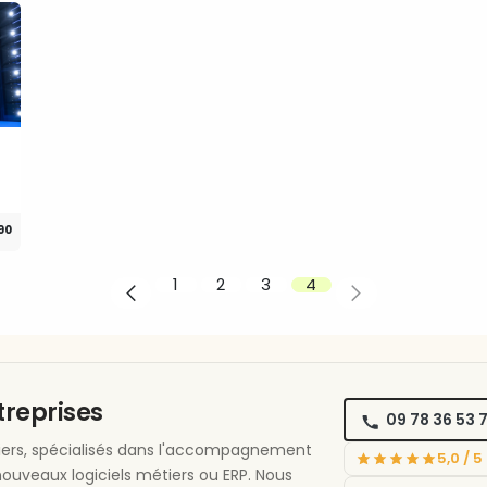
90
1
2
3
4
ntreprises
09 78 36 53 
étiers, spécialisés dans l'accompagnement
5,0 / 
nouveaux logiciels métiers ou ERP. Nous