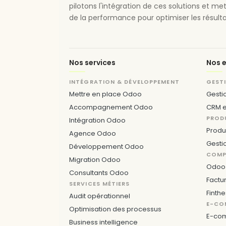
pilotons l'intégration de ces solutions et me
de la performance pour optimiser les résulta
Nos services
Nos e
INTÉGRATION & DÉVELOPPEMENT
GEST
Mettre en place Odoo
Gesti
Accompagnement Odoo
CRM e
PROD
Intégration Odoo
Produ
Agence Odoo
Gesti
Développement Odoo
COMPT
Migration Odoo
Odoo 
Consultants Odoo
Factu
SERVICES MÉTIERS
Finthe
Audit opérationnel
E-CO
Optimisation des processus
E-co
Business intelligence