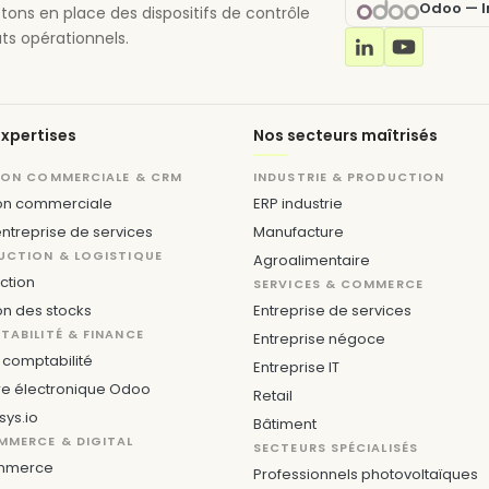
Odoo — In
ttons en place des dispositifs de contrôle
ts opérationnels.
xpertises
Nos secteurs maîtrisés
ION COMMERCIALE & CRM
INDUSTRIE & PRODUCTION
on commerciale
ERP industrie
ntreprise de services
Manufacture
UCTION & LOGISTIQUE
Agroalimentaire
ction
SERVICES & COMMERCE
on des stocks
Entreprise de services
ABILITÉ & FINANCE
Entreprise négoce
comptabilité
Entreprise IT
re électronique Odoo
Retail
sys.io
Bâtiment
MMERCE & DIGITAL
SECTEURS SPÉCIALISÉS
mmerce
Professionnels photovoltaïques