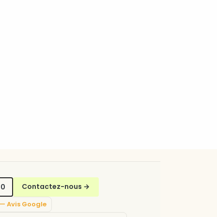
70
Contactez-nous
→
5 — Avis Google