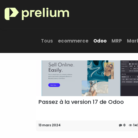
Se rendre au contenu
Nos secteurs maîtrisés
Tous
ecommerce
Odoo
MRP
Mar
Passez à la version 17 de Odoo
13 mars 2024
0
14