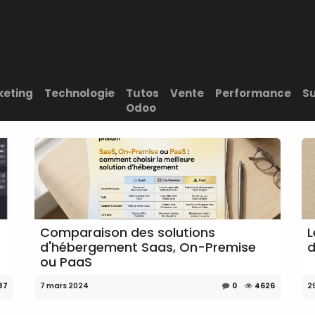
Support client
Blog
keting
Technologie
Tutos
Vente
Performance
S
Odoo
Comparaison des solutions
L
d'hébergement Saas, On-Premise
d
ou PaaS
37
7 mars 2024
0
4626
2